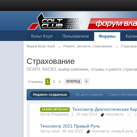
Кольт Клуб
Пользователи
Форумы
Кале
Форум Кольт Клуб
→
Ремонт, запчасти, страхование
→
Страхова
Страхование
ОСАГО, КАСКО, выбор компании, отзывы о работе страхо
ВПЕРЕД
»
Страниц
1
2
3
Недавно созданные
По дате создания
Самые обсуждае
Техосмотр Диагностическая Ка
ЗАФИКСИРОВАНО
Автор Владимир_1 ,
25 апр 2014
техосмотр
1
2
Техосмотр 2021 Правый Руль
Автор xalat ,
08 апр 2021
техосмотр
,
правый руль
,