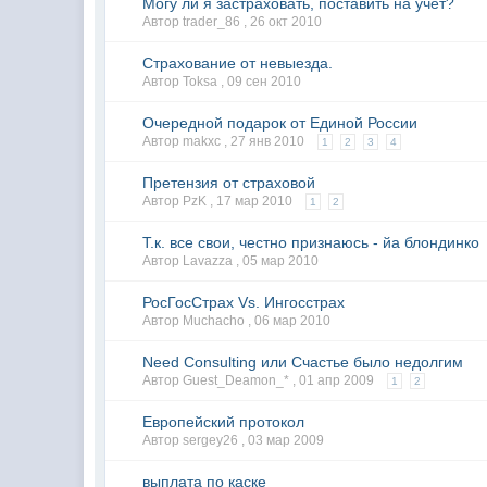
Могу ли я застраховать, поставить на учёт?
Автор trader_86 ,
26 окт 2010
Страхование от невыезда.
Автор Toksa ,
09 сен 2010
Очередной подарок от Единой России
Автор makxc ,
27 янв 2010
1
2
3
4
Претензия от страховой
Автор PzK ,
17 мар 2010
1
2
Т.к. все свои, честно признаюсь - йа блондинко
Автор Lavazza ,
05 мар 2010
РосГосСтрах Vs. Ингосстрах
Автор Muchacho ,
06 мар 2010
Need Consulting или Счастье было недолгим
Автор Guest_Deamon_* ,
01 апр 2009
1
2
Европейский протокол
Автор sergey26 ,
03 мар 2009
выплата по каске