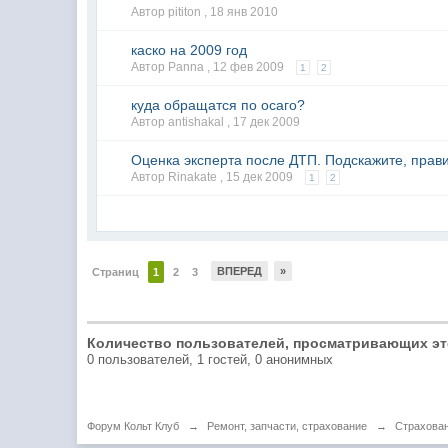
Автор pititon ,
18 янв 2010
каско на 2009 год
Автор Panna ,
12 фев 2009
1
2
куда обращатся по осаго?
Автор antishakal ,
17 дек 2009
Оценка эксперта после ДТП. Подскажите, прав
Автор Rinakate ,
15 дек 2009
1
2
ВПЕРЕД
»
Страниц
1
2
3
Количество пользователей, просматривающих эт
0 пользователей, 1 гостей, 0 анонимных
Форум Кольт Клуб
→
Ремонт, запчасти, страхование
→
Страхова