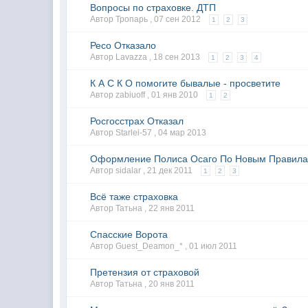
Вопросы по страховке. ДТП
Автор Тропарь ,
07 сен 2012
1
2
3
Ресо Отказало
Автор Lavazza ,
18 сен 2013
1
2
3
4
К А С К О помогите бывалые - просветите
Автор zabiuoff ,
01 янв 2010
1
2
Росгосстрах Отказал
Автор Starlei-57 ,
04 мар 2013
Оформление Полиса Осаго По Новым Правил
Автор sidalar ,
21 дек 2011
1
2
3
Всё таже страховка
Автор Татьна ,
22 янв 2011
Спасские Ворота
Автор Guest_Deamon_* ,
01 июл 2011
Претензия от страховой
Автор Татьна ,
20 янв 2011