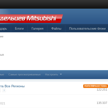
ндарь
Блоги
Галерея
Файлы
Пользовательские блоки
ние
вых
мые
Самые просматриваемые
Настроить
рта Все Регионы
ПОПУЛЯРНАЯ ТЕМА
122 251
3
135 337
2021