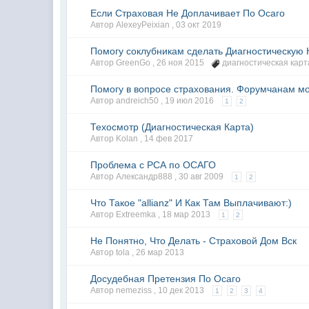
Если Страховая Не Доплачивает По Осаго
Автор AlexeyPeixian ,
03 окт 2019
Помогу соклубникам сделать Диагностическую К
Автор GreenGo ,
26 ноя 2015
диагностическая карт
Помогу в вопросе страхования. Форумчанам мо
Автор andreich50 ,
19 июл 2016
1
2
Техосмотр (Диагностическая Карта)
Автор Kolan ,
14 фев 2017
Проблема с РСА по ОСАГО
Автор Александр888 ,
30 авг 2009
1
2
Что Такое "allianz" И Как Там Выплачивают:)
Автор Extreemka ,
18 мар 2013
1
2
Не Понятно, Что Делать - Страховой Дом Вск
Автор tola ,
26 мар 2013
Досудебная Претензия По Осаго
Автор nemeziss ,
10 дек 2013
1
2
3
4