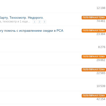
12 198
арту, Техосмотр. Недорого.
ПОПУЛЯРНАЯ ТЕМА
74 461
а
,
техосмотр
и 1 еще...
1
2
3
гу помочь с исправлением скидки в РСА
ПОПУЛЯРНАЯ ТЕМА
23 384
8 276
ПОПУЛЯРНАЯ ТЕМА
29 862
ПОПУЛЯРНАЯ ТЕМА
22 565
10 539
ПОПУЛЯРНАЯ ТЕМА
42 154