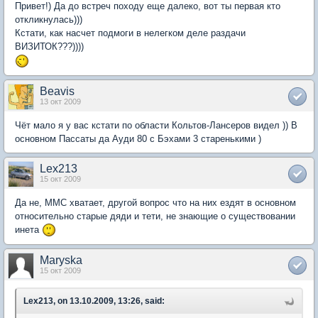
Привет!) Да до встреч походу еще далеко, вот ты первая кто
откликнулась)))
Кстати, как насчет подмоги в нелегком деле раздачи
ВИЗИТОК???))))
Beavis
13 окт 2009
Чёт мало я у вас кстати по области Кольтов-Лансеров видел )) В
основном Пассаты да Ауди 80 с Бэхами 3 старенькими )
Lex213
15 окт 2009
Да не, ММС хватает, другой вопрос что на них ездят в основном
относительно старые дяди и тети, не знающие о существовании
инета
Maryska
15 окт 2009
Lex213, on 13.10.2009, 13:26, said: