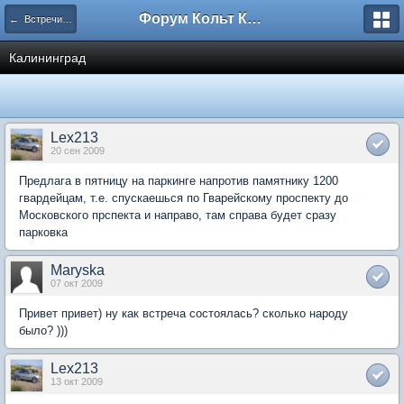
Форум Кольт Клуб
← Встречи в других городах
Калининград
Lex213
20 сен 2009
Предлага в пятницу на паркинге напротив памятнику 1200
гвардейцам, т.е. спускаешься по Гварейскому проспекту до
Московского прспекта и направо, там справа будет сразу
парковка
Maryska
07 окт 2009
Привет привет) ну как встреча состоялась? сколько народу
было? )))
Lex213
13 окт 2009