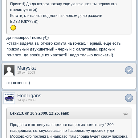
Привет!) Да до встреч походу еще далеко, вот ты первая кто
откликнулась)))
Кстати, как насчет подмоги в нелегком деле раздачи
ВИЗИТОК???))))
да нивапрос! помогу!))
кстати,видела зачотного кольта на гонках. черный. еще есть
прикольный двухцветный - черный с салатовым. красный
гонялся. да вообще их хватает!!! надо только поискать!)
Maryska
19 окт 2009
ок) позвоню)
HooLigans
14 дек 2009
Lex213, on 20.9.2009, 12:25, said:
Предлага в пятницу на паркинге напротив памятнику 1200
гвардейцам, т.е. спускаешься по Гварейскому проспекту до
Московского прспекта и направо, там справа будет сразу парковка