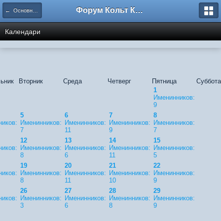
Форум Кольт Клуб
← Основной календарь
Календари
ьник
Вторник
Среда
Четверг
Пятница
Суббота
1
Именинников:
9
5
6
7
8
иков:
Именинников:
Именинников:
Именинников:
Именинников:
7
11
9
7
12
13
14
15
иков:
Именинников:
Именинников:
Именинников:
Именинников:
8
6
11
5
19
20
21
22
иков:
Именинников:
Именинников:
Именинников:
Именинников:
8
11
10
9
26
27
28
29
иков:
Именинников:
Именинников:
Именинников:
Именинников:
3
6
8
9