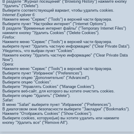
В разделе "Журнал посещений" ("Browsing History") нажмите кнопку
"Удалить" ("Delete").
Выберите соответствующий вариант, чтобы удалить cookies.
Internet Explorer 6:
Нажмите меню "Сервис" ("Tools") в верхней части браузера.
Выберите пункт "Настройки интернет" ("Internet Options").
В разделе "Временные интернет файлы" ("Temporary Internet Files")
нажмите кнопку "Удалить Cookies" ("Delete Cookies").
Firefox:
Нажмите меню "Сервис" ("Tools") в верхней части браузера.
выберите пункт "Удалить частную информацию" ("Clear Private Data").
Убедитесь, что выбран пункт "Cookies".
Нажмите кнопку "Удалить частную информацию" ("Clear Private Data
Now").
Opera:
Нажмите меню "Сервис" ("Tools") в верхней части браузера.
Выберите пункт "Избранное" ("Preferences").
Выберите опцию "Дополнительно" ("Advanced").
Выберите опцию "Cookies".
Выберите "Управлять Cookies" ("Manage Cookies").
Выберите веб-сайт, для которого вы хотите очистить cookies.
Выберите опцию "Удалить" ("Delete").
Safari:
В меню "Safari" выберите пункт "Избранное" ("Preferences").
В диалоговом окне безопасности выберите "Закладки" ("Bookmarks").
Нажмите "Отображать Cookies" ("Show Cookies").
Выберите cookies, которую(ые) вы хотите удалить или нажмите
кнопку "Удалить все" ("Remove All").