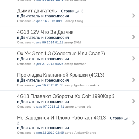
Дымит двигатель
Страницы: 3
в Двигатель и трансмиссия
Отправлено
фев 16 2015 08:13
автор Strizg
4G13 12V Что За Датчик
в Двигатель и трансмиссия
Отправлено
янв 06 2014 01:11
автор DVM
Ох Уж Этот 1.3 (Холостые Или Свап?)
в Двигатель и трансмиссия
Отправлено
дек 27 2013 04:25
автор forimann
Прокладка Клапанной Крышки (4G13)
в Двигатель и трансмиссия
Отправлено
дек 16 2013 01:38
автор IgorAndronenkov
4G13 Плавают Обороты Хх Colt 1990Карб
в Двигатель и трансмиссия
Отправлено
мар 07 2013 11:41
автор andron_txb
Не Заводится И Плохо Работает 4G13
Страницы:
2
в Двигатель и трансмиссия
Отправлено
ноя 22 2012 02:45
автор AlekseyEnergo