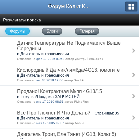
Форум Кольт Клуб
Результаты поиска
Форумы
Блоги
Галерея
Датчик Температуры Не Поднимается Выше
Середины
в Двигатель и трансмиссия
Отправлено
фев 17 2025 01:58
автор Дмитрий16616161
Кислородный Датчик/лямбда/4G13,помогите
в Двигатель и трансмиссия
Отправлено
авг 08 2018 12:06
автор Smokki
Продано! Контрактная Мкпп 4G13/15
в Покупка/Продажа ЗАПЧАСТЕЙ
Отправлено
янв 17 2019 08:51
автор FlyingFinn
Всё Про Глохнет И Что Делать?
Страницы: 35
в Двигатель и трансмиссия
Отправлено
мая 19 2005 09:37
автор Ant920
Двигатель Троит, Еле Тянет (4G13, Кольт 5)