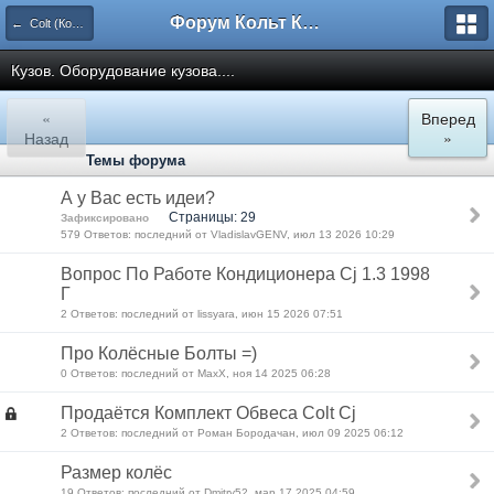
Форум Кольт Клуб
← Colt (Кольт) до 5 (СJ/CK) поколения (до 2003 года)
Кузов. Оборудование кузова....
«
Вперед
Назад
»
Темы форума
А у Вас есть идеи?
Страницы: 29
Зафиксировано
579 Ответов: последний от VladislavGENV, июл 13 2026 10:29
Вопрос По Работе Кондиционера Cj 1.3 1998
Г
2 Ответов: последний от lissyara, июн 15 2026 07:51
Про Колёсные Болты =)
0 Ответов: последний от MaxX, ноя 14 2025 06:28
Продаётся Комплект Обвеса Colt Cj
2 Ответов: последний от Роман Бородачан, июл 09 2025 06:12
Размер колёс
19 Ответов: последний от Dmitry52, мар 17 2025 04:59