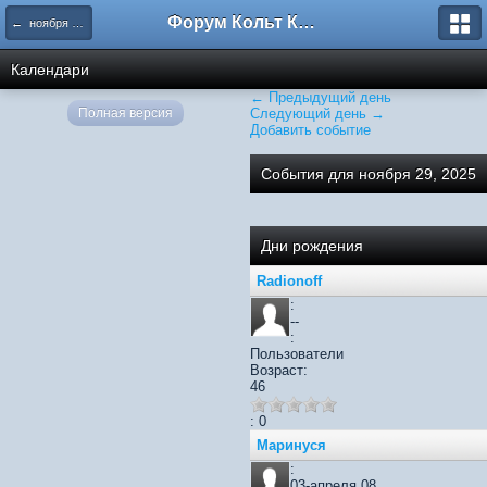
Форум Кольт Клуб
← ноября 2025
Календари
← Предыдущий день
Полная версия
Следующий день →
Добавить событие
События для ноября 29, 2025
Дни рождения
Radionoff
:
--
:
Пользователи
Возраст:
46
: 0
Маринуся
:
03-апреля 08