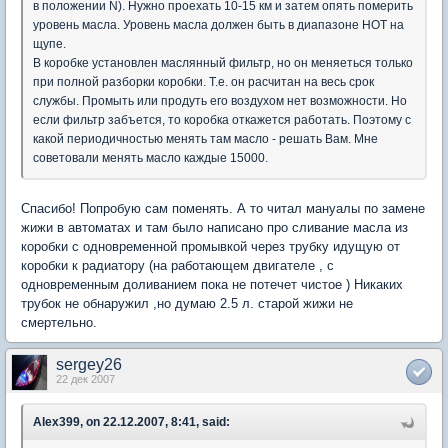
в положении N). Нужно проехать 10-15 км и затем опять померить
уровень масла. Уровень масла должен быть в диапазоне HOT на
щупе.
В коробке установлен маслянный фильтр, но он меняеться только
при полной разборки коробки. Т.е. он расчитан на весь срок
службы. Промыть или продуть его воздухом нет возможности. Но
если фильтр забъется, то коробка откажется работать. Поэтому с
какой периодичностью менять там масло - решать Вам. Мне
советовали менять масло каждые 15000.
Спасибо! Попробую сам поменять. А то читал мануалы по замене
жижи в автоматах и там было написано про сливание масла из
коробки с одновременной промывкой через трубку идущую от
коробки к радиатору (на работающем двигателе , с
одновременным доливанием пока не потечет чистое ) Никаких
трубок не обнаружил ,но думаю 2.5 л. старой жижи не
смертельно.
sergey26
22 дек 2007
Alex399, on 22.12.2007, 8:41, said: