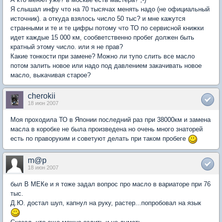
Я слышал инфу что на 70 тысячах менять надо (не официальный
источник). а откуда взялось число 50 тыс? и мне кажутся
странными и те и те цифры потому что ТО по сервисной книжки
идет каждые 15 000 км, сообветственно пробег должен быть
кратный этому число. или я не прав?
Какие тонкости при замене? Можно ли тупо слить все масло
потом залить новое или надо под давлением закачивать новое
масло, выкачивая старое?
cherokii
18 июн 2007
Моя проходила ТО в Японии последний раз при 38000км и замена
масла в коробке не была произведена но очень много знаторей
есть по праворуким и советуют делать при таком пробеге
m@p
18 июн 2007
был В МЕКе и я тоже задал вопрос про масло в вариаторе при 76
тыс.
Д.Ю. достал шуп, капнул на руку, растер...попробовал на язык