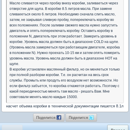
Масло сливается через пробку внизу коробки, заливаеться через
отверстие для щупа. В коробке 8.5 литров масла. При замене
сливаееться около 6 литров. Необходимо сначала слить масло,
затем, не закрывая сливную пробку, попереключать коробку во
всех положениях. После заливки свежего масла нужно запустить
двигатель и опять попереключать коробку. Оставить коробку в
положении N, двигатель при этом работает. Замерить уровень в
коробке. Уровень масла должен быть в диапазоне COLD на щупе.
(Уровень масла замеряеться при работающем двигателе, коробка
в положении N). Нужно проехать 10-15 км и затем опять померить
уровень масла. Уровень масла должен быть в диапазоне HOT на
щупе.
В коробке установлен маслянный фильтр, но он меняеться только
при полной разборки коробки. Т.е. он расчитан на весь срок
службы. Промыть или продуть его воздухом нет возможности. Но
если фильтр забъется, то коробка откажется работать. Поэтому с
какой периодичностью менять там масло - решать Вам. Мне
советовали менять масло каждые 15000.
насчет объема коробки в технической документации пишется 8.1л
Поделится
Поделится