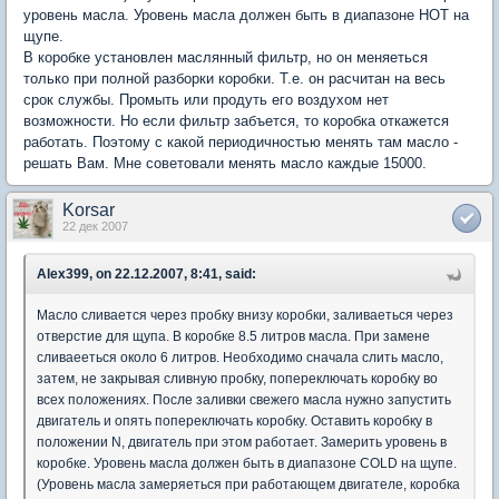
уровень масла. Уровень масла должен быть в диапазоне HOT на
щупе.
В коробке установлен маслянный фильтр, но он меняеться
только при полной разборки коробки. Т.е. он расчитан на весь
срок службы. Промыть или продуть его воздухом нет
возможности. Но если фильтр забъется, то коробка откажется
работать. Поэтому с какой периодичностью менять там масло -
решать Вам. Мне советовали менять масло каждые 15000.
Korsar
22 дек 2007
Alex399, on 22.12.2007, 8:41, said:
Масло сливается через пробку внизу коробки, заливаеться через
отверстие для щупа. В коробке 8.5 литров масла. При замене
сливаееться около 6 литров. Необходимо сначала слить масло,
затем, не закрывая сливную пробку, попереключать коробку во
всех положениях. После заливки свежего масла нужно запустить
двигатель и опять попереключать коробку. Оставить коробку в
положении N, двигатель при этом работает. Замерить уровень в
коробке. Уровень масла должен быть в диапазоне COLD на щупе.
(Уровень масла замеряеться при работающем двигателе, коробка