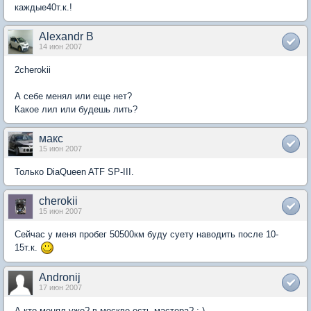
каждые40т.к.!
Alexandr B
14 июн 2007
2cherokii
А себе менял или еще нет?
Какое лил или будешь лить?
макс
15 июн 2007
Только DiaQueen ATF SP-III.
cherokii
15 июн 2007
Сейчас у меня пробег 50500км буду суету наводить после 10-
15т.к.
Andronij
17 июн 2007
А кто менял уже? в москве есть мастера? ;-)