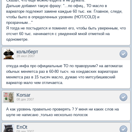
Сказал, что еще можно ездить и не думать.
Дальше добавил такую фразу: "...по офиц., ТО масло в
вариаторе подлежит замене каждые 60 тыс. км. Главное, следи,
чтобы было в определенных уровнях (HOT/COLD) и
прозрачным..."
Я тогда не постыдился и поменял его, чтобы быть уверенным, что
отсчет 60 тыс. начинается с увиденной мной отметкой на
одонометре.
кольтберт
28 июл 2007
откуда инфа про официальные ТО по праворуким? на автоматах
обычых меняетса раз в 60-80 тысч. на хондавских вариаторах
меняетса раз в 15 тысяч масло, думаю что митсубишевский
вариатор мало чем отличаетса.
Korsar
08 дек 2007
А как уровень правильно проверять ? У меня ни каких слов на
шупе не написано ,только несколько полосок
EnOt
09 дек 2007