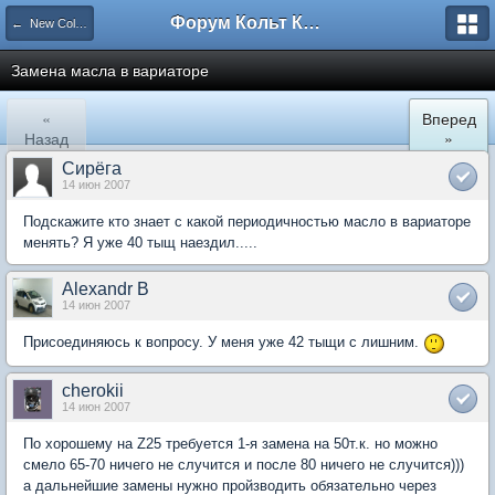
Форум Кольт Клуб
← New Colt. Двигатель и трансмиссия
Замена масла в вариаторе
«
Вперед
Назад
»
Сирёга
14 июн 2007
Подскажите кто знает с какой периодичностью масло в вариаторе
менять? Я уже 40 тыщ наездил.....
Alexandr B
14 июн 2007
Присоединяюсь к вопросу. У меня уже 42 тыщи с лишним.
cherokii
14 июн 2007
По хорошему на Z25 требуется 1-я замена на 50т.к. но можно
смело 65-70 ничего не случится и после 80 ничего не случится)))
а дальнейшие замены нужно пройзводить обязательно через