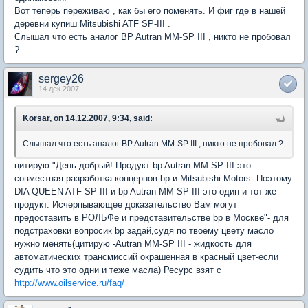
Вот теперь переживаю , как бы его поменять. И фиг где в нашей
деревни купиш Mitsubishi ATF SP-III .
Слышал что есть аналог BP Autran MM-SP III , никто не пробовал
?
sergey26
14 дек 2007
Korsar, on 14.12.2007, 9:34, said:
Слышал что есть аналог BP Autran MM-SP III , никто не пробовал ?
цитирую "День добрый! Продукт bp Autran MM SP-III это
совместная разработка концернов bp и Mitsubishi Motors. Поэтому
DIA QUEEN ATF SP-III и bp Autran MM SP-III это один и тот же
продукт. Исчерпывающее доказательство Вам могут
предоставить в РОЛЬФе и представительстве bp в Москве"- для
подстраховки вопросик bp задай,судя по твоему цвету масло
нужно менять(цитирую -Autran MM-SP III - жидкость для
автоматических трансмиссий окрашенная в красный цвет-если
судить что это одни и теже масла) Ресурс взят с
http://www.oilservice.ru/faq/