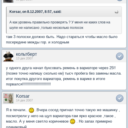
Korsar, on 8.12.2007, 8:57, said:
А как уровень правильно проверять ? У меня ни каких слов на
шупе не написано ,только несколько полосок
там 3 полоски должно быть. Надо стараться чтобы масло было
посередине межды гор. и холодным
кольтберт
13 дек 2007
у одного друга начал буксовать ремень в вариаторе через 25!!
(позже точно напишу сколько км) тысч пробега без замены масла.
итог покупка другого вариатора, ремень в варике в итоге
порвался!!!!!!!!!!!!!!!!!!!!!!!!!
Korsar
14 дек 2007
Я в печали..
.Вчера сосед пригнал точно такую же машинку ,
посмотрели у него на щуп вариатора-там ярко красное ,такое ,
масло. А у меня светло коричневое
. Но запах примерно
одинаковый.