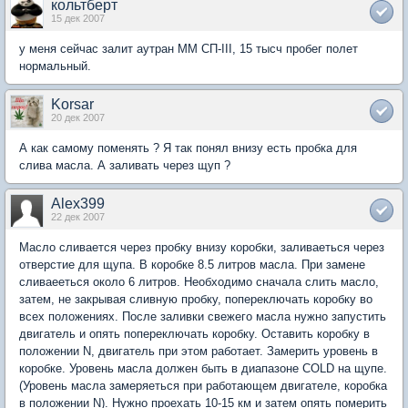
кольтберт
15 дек 2007
у меня сейчас залит аутран ММ СП-III, 15 тысч пробег полет
нормальный.
Korsar
20 дек 2007
А как самому поменять ? Я так понял внизу есть пробка для
слива масла. А заливать через щуп ?
Alex399
22 дек 2007
Масло сливается через пробку внизу коробки, заливаеться через
отверстие для щупа. В коробке 8.5 литров масла. При замене
сливаееться около 6 литров. Необходимо сначала слить масло,
затем, не закрывая сливную пробку, попереключать коробку во
всех положениях. После заливки свежего масла нужно запустить
двигатель и опять попереключать коробку. Оставить коробку в
положении N, двигатель при этом работает. Замерить уровень в
коробке. Уровень масла должен быть в диапазоне COLD на щупе.
(Уровень масла замеряеться при работающем двигателе, коробка
в положении N). Нужно проехать 10-15 км и затем опять померить