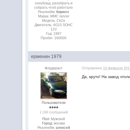
сноуборд, разобрать и
собрать чтоб работало
Реалнейм:
Кирилл
Марка: MMC lancer
Модель: Ck2a
Двигатель: 4G15 SOHC
12V
Год: 1997
Пробег: 160000
ерменин 1979
Флудераст
Отправлено
10 февраля 2014
Да, круто! На завод чтол
Пользователи
1 198 сообщений
Пол:
Мужской
Город:
москва
Реалнейм:
алексей