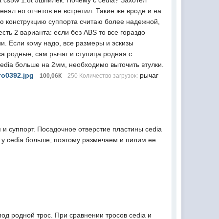
 cs5w 1.8t 5шпилек. Почему с cedia? Захотел
менял но отчетов не встретил. Такие же вроде и на
кую конструкцию суппорта считаю более надежной,
есть 2 варианта: если без ABS то все гораздо
ии. Если кому надо, все размеры и эскизы
а родные, сам рычаг и ступица родная с
 cedia больше на 2мм, необходимо выточить втулки.
о0392.jpg
рычаг
100,06К
250 Количество загрузок:
 и суппорт. Посадочное отверстие пластины cedia
у cedia больше, поэтому размечаем и пилим ее.
под родной трос. При сравнении тросов cedia и