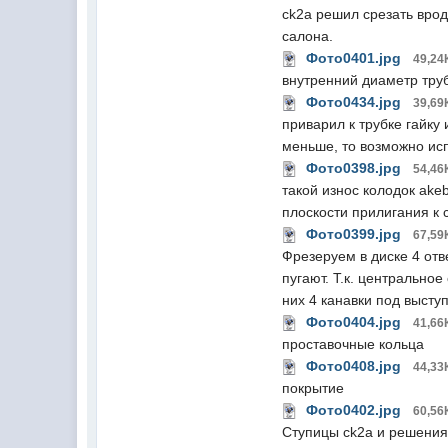
ck2a решил срезать врод
салона.
Фото0401.jpg
49,24
внутренний диаметр труб
Фото0434.jpg
39,69
приварил к трубке гайку 
меньше, то возможно исп
Фото0398.jpg
54,46
такой износ колодок ake
плоскости прилигания к 
Фото0399.jpg
67,59
Фрезеруем в диске 4 от
пугают. Т.к. центрально
них 4 канавки под выст
Фото0404.jpg
41,66
проставочные кольца
Фото0408.jpg
44,33
покрытие
Фото0402.jpg
60,56
Ступицы ck2a и решения 