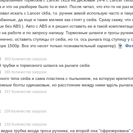
рабанных тормозов с Lancer ck2a на дисковые 14-е с Lancer cedia
и что на разборке было то и взял. После читал, что кто-то не раз 
овал искать с Lancer ck6a, т.к. ручник зимой использую часто и та
банные, да еще и такие мелкие как стоят у cedia. Сразу скажу, что 
ше без ABS ). Авто с ABS и я решил оставить ее в такой комплектац
на работе и по запросу напишу. Тормозные шланги и тросы ручник
ечно, оставить ступицы от cedia, но т.к. ось рычага под ступицу у
оре 1500р. Все это несет только познавательный характер).
Фот
К
303 Количество загрузок:
трубки и тормозного шланга на рычаге cedia
К
265 Количество загрузок:
ного типа cedia и сама пластина с пыльником, на которую крепится
пежные болты одинаковые, но расстояние между ними вдоль рычага 
К
257 Количество загрузок:
К
259 Количество загрузок:
К
233 Количество загрузок:
 видна трубка входа троса ручника, на второй она "сфрезерована" 