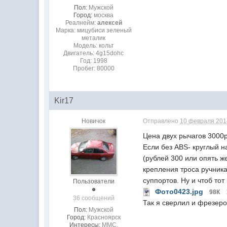
Пол:
Мужской
Город:
москва
Реалнейм:
алексей
Марка: мицубиси зеленый
металик
Модель: кольт
Двигатель: 4g15dohc
Год: 1998
Пробег: 80000
Kir17
Новичок
Отправлено
10 февраля 2014
Цена двух рычагов 3000р
Если без ABS- круглый н
(рублей 300 или опять ж
крепления троса ручника
суппортов. Ну и чтоб то
Пользователи
Фото0423.jpg
98К
36 сообщений
Так я сверлил и фрезеро
Пол:
Мужской
Город:
Красноярск
Интересы:
MMC,