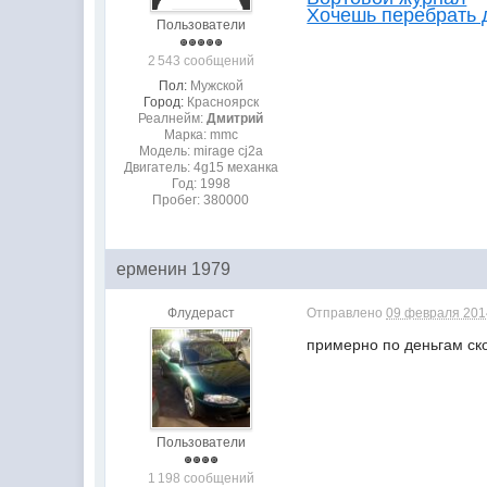
Хочешь перебрать 
Пользователи
2 543 сообщений
Пол:
Мужской
Город:
Красноярск
Реалнейм:
Дмитрий
Марка: mmc
Модель: mirage cj2a
Двигатель: 4g15 механка
Год: 1998
Пробег: 380000
ерменин 1979
Флудераст
Отправлено
09 февраля 2014
примерно по деньгам ск
Пользователи
1 198 сообщений