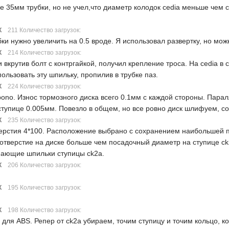
е 35мм трубки, но не учел,что диаметр колодок cedia меньше чем c
К
211 Количество загрузок:
ки нужно увеличить на 0.5 вроде. Я использовал развертку, но мож
К
214 Количество загрузок:
и вкрутив болт с контргайкой, получил крепление троса. На cedia в
ользовать эту шпильку, пропилив в трубке паз.
К
224 Количество загрузок:
bono. Износ тормозного диска всего 0.1мм с каждой стороны. Пара
ступице 0.005мм. Повезло в общем, но все ровно диск шлифуем, с
К
235 Количество загрузок:
верстия 4*100. Расположение выбрано с сохранением наибольшей пр
е отверстие на диске больше чем посадочный диаметр на ступице c
упающие шпильки ступицы ck2a.
К
206 Количество загрузок:
К
195 Количество загрузок:
К
198 Количество загрузок:
для ABS. Репер от ck2a убираем, точим ступицу и точим кольцо, к