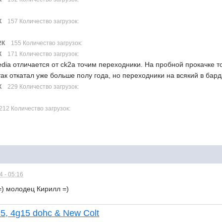
К
157 Количество загрузок:
2К
155 Количество загрузок:
К
171 Количество загрузок:
cedia отличается от ck2a точим переходники. На пробной прокачке 
так откатал уже больше полу года, но переходники на всякий в бард
К
229 Количество загрузок:
212 Количество загрузок:
 - 05:16
=) молодец Кирилл =)
5, 4g15 dohc & New Colt