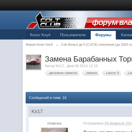
Кольт Клуб
Пользователи
Форумы
Кале
Форум Кольт Клуб
→
Colt (Кольт) до 5 (СJ/CK) поколения (до 2003 го
Замена Барабанных Тор
Автор
Kir17
,
фев 09 2014 12:15
дисковые тормоза
замена
Lancer 9
La
Сообщений в теме: 16
Kir17
Новичок
Отправлено
09 февраля 2014