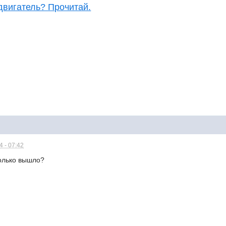
двигатель? Прочитай.
 - 07:42
олько вышло?