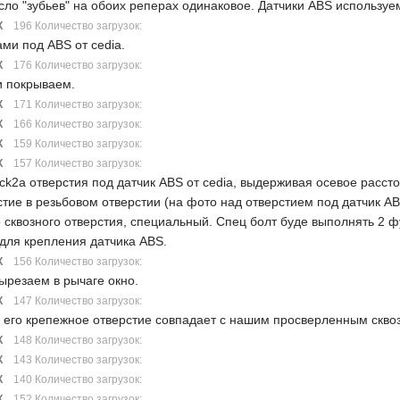
исло "зубьев" на обоих реперах одинаковое. Датчики ABS используем
К
196 Количество загрузок:
ами под ABS от cedia.
К
176 Количество загрузок:
и покрываем.
К
171 Количество загрузок:
К
166 Количество загрузок:
К
159 Количество загрузок:
К
157 Количество загрузок:
ck2a отверстия под датчик ABS от cedia, выдерживая осевое расстоя
тие в резьбовом отверстии (на фото над отверстием под датчик AB
о сквозного отверстия, специальный. Спец болт буде выполнять 2 ф
 для крепления датчика ABS.
К
156 Количество загрузок:
ырезаем в рычаге окно.
К
147 Количество загрузок:
и его крепежное отверстие совпадает с нашим просверленным скво
К
148 Количество загрузок:
К
143 Количество загрузок:
К
140 Количество загрузок:
К
152 Количество загрузок: