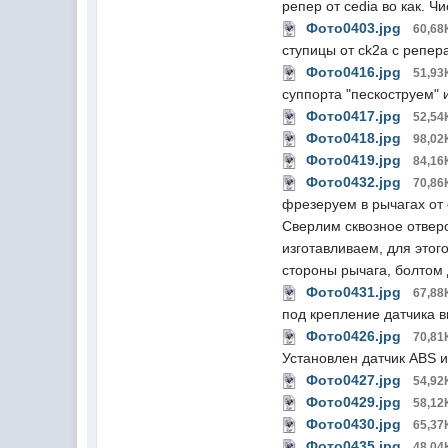
репер от cedia во как. Ч
Фото0403.jpg
60,68
ступицы от ck2a с репер
Фото0416.jpg
51,93
суппорта "пескоструем" 
Фото0417.jpg
52,54
Фото0418.jpg
98,02
Фото0419.jpg
84,16
Фото0432.jpg
70,86
фрезеруем в рычагах от 
Сверлим сквозное отверс
изготавливаем, для этог
стороны рычага, болтом
Фото0431.jpg
67,88
под крепление датчика в
Фото0426.jpg
70,81
Установлен датчик ABS 
Фото0427.jpg
54,92
Фото0429.jpg
58,12
Фото0430.jpg
65,37
Фото0435.jpg
48,04