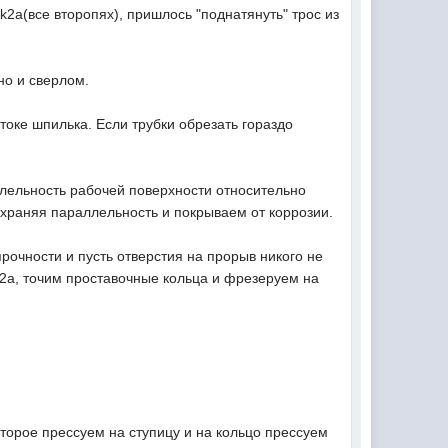
k2a(все второпях), пришлось "поднатянуть" трос из
но и сверлом.
 стоке шпилька. Если трубки обрезать гораздо
ллельность рабочей поверхности относительно
охраняя параллельность и покрываем от коррозии.
очности и пусть отверстия на прорыв никого не
k2a, точим проставочные кольца и фрезеруем на
оторое прессуем на ступицу и на кольцо прессуем