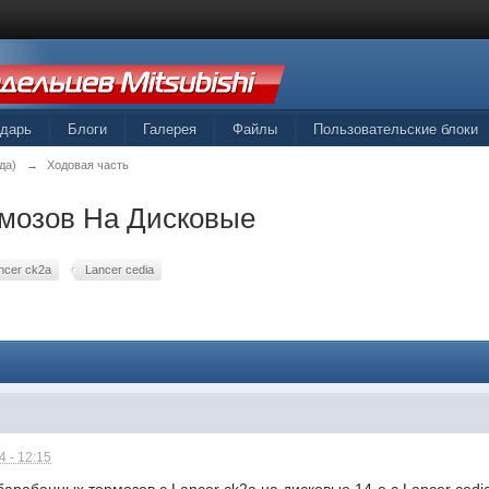
ндарь
Блоги
Галерея
Файлы
Пользовательские блоки
да)
→
Ходовая часть
мозов На Дисковые
ncer ck2a
Lancer cedia
 - 12:15