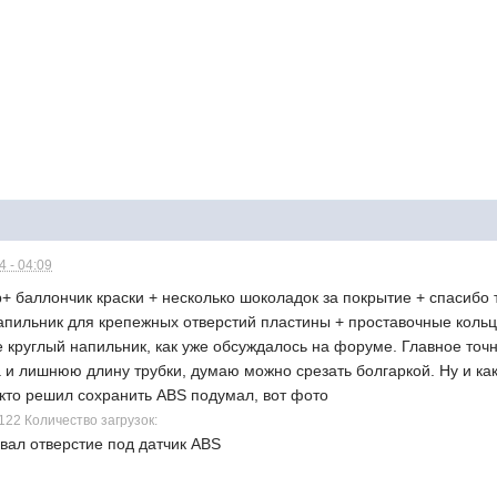
 - 04:09
+ баллончик краски + несколько шоколадок за покрытие + спасибо т
апильник для крепежных отверстий пластины + проставочные кольц
е круглый напильник, как уже обсуждалось на форуме. Главное точн
 и лишнюю длину трубки, думаю можно срезать болгаркой. Ну и как
т кто решил сохранить ABS подумал, вот фото
122 Количество загрузок:
вал отверстие под датчик ABS