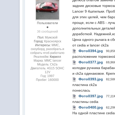
Делюсь опытом замены ба
задние дисковые тормоза 
Lancer 9 4шпильки. Проб
для этих целей, чем бара
проще, если с ABS - луч
Пользователи
дополнительных деталей 
36 сообщений
доработкой. Надежней,кон
Пол:
Мужской
Цена одного рычага в сб
Город:
Красноярск
от cedia и lancer ck2a
Интересы:
MMC,
сноуборд, разобрать и
Фото0394.jpg
90,85
собрать чтоб работало
расположение тормозной 
Реалнейм:
Кирилл
Марка: MMC lancer
Фото0377.jpg
69,96
Модель: Ck2a
колодки ручника барабан
Двигатель: 4G15 SOHC
12V
и ck2a одинаковое. Кре
Год: 1997
Фото0393.jpg
82,58
Пробег: 160000
пластина ck2a
понеслась
Фото0397.jpg
77,11
пластины cedia
Фото0400.jpg
62,29
На одной пластине cedia