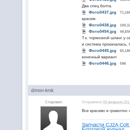
Два спец болта.
Фото0437.jpg
71,16
красим
Фото0438.jpg
100,3
Фото0454.jpg
49,65
Т.к. тормозной шланг у 
и система прокачалась, 
Фото0445.jpg
65,18
конечный вариант.
Фото0446.jpg
59К
dimon-krsk
Старожил
Отправлено
09 февраля 2014
Все красиво и грамотно 
Запчасти CJ2A Colt 
Бортовой журнал