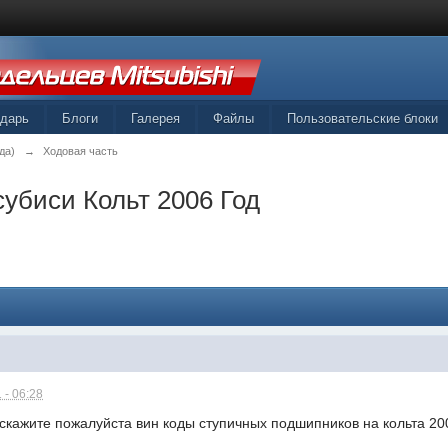
ндарь
Блоги
Галерея
Файлы
Пользовательские блоки
да)
→
Ходовая часть
убиси Кольт 2006 Год
 - 06:28
скажите пожалуйста вин коды ступичных подшипников на кольта 2006