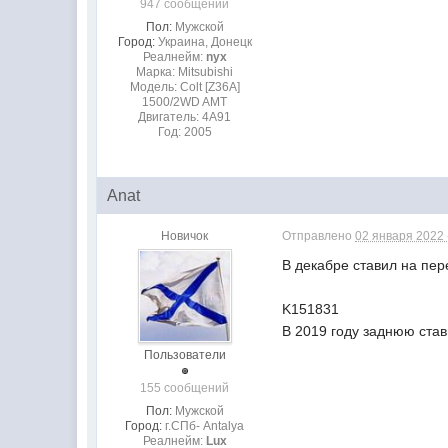
947 сообщений
Пол:
Мужской
Город:
Украина, Донецк
Реалнейм:
nyx
Марка: Mitsubishi
Модель: Colt [Z36A]
1500/2WD AMT
Двигатель: 4A91
Год: 2005
Anat
Новичок
Отправлено
02 января 2022 
В декабре ставил на пер
K151831
В 2019 году заднюю став
Пользователи
155 сообщений
Пол:
Мужской
Город:
г.СПб- Antalya
Реалнейм:
Lux