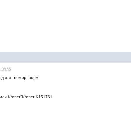
- 08:55
ед этот номер, норм
или Kroner"Kroner K151761