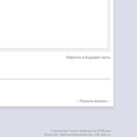
Обратно в Ходовая часть
: : Правила форума : :
Community Forum Software by IP.Board
Лицензия зарегистрирована на: colt-club.ru