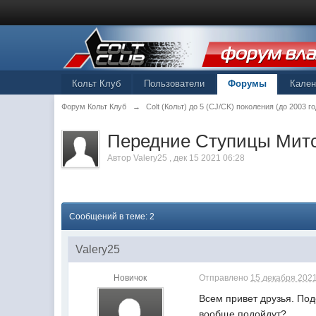
Кольт Клуб
Пользователи
Форумы
Кале
Форум Кольт Клуб
→
Colt (Кольт) до 5 (СJ/CK) поколения (до 2003 го
Передние Ступицы Митс
Автор
Valery25
,
дек 15 2021 06:28
Сообщений в теме: 2
Valery25
Новичок
Отправлено
15 декабря 2021
Всем привет друзья. Под
вообще подойдут?