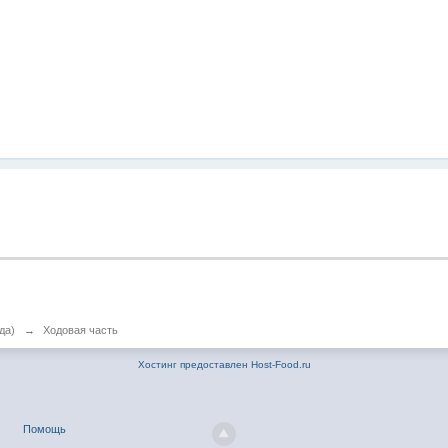
да)
→
Ходовая часть
Хостинг предоставлен Host-Food.ru
Помощь