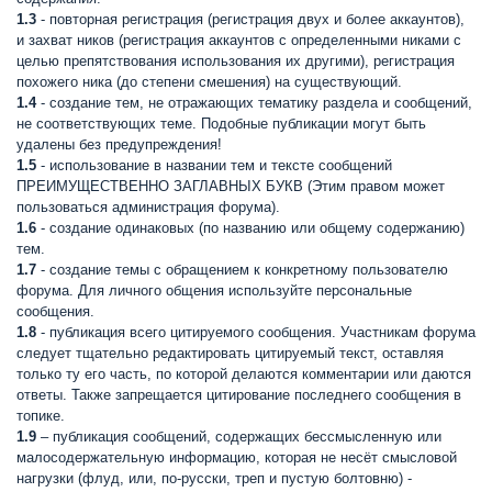
1.3
- повторная регистрация (регистрация двух и более аккаунтов),
и захват ников (регистрация аккаунтов с определенными никами с
целью препятствования использования их другими), регистрация
похожего ника (до степени смешения) на существующий.
1.4
- создание тем, не отражающих тематику раздела и сообщений,
не соответствующих теме. Подобные публикации могут быть
удалены без предупреждения!
1.5
- использование в названии тем и тексте сообщений
ПРЕИМУЩЕСТВЕННО ЗАГЛАВНЫХ БУКВ (Этим правом может
пользоваться администрация форума).
1.6
- создание одинаковых (по названию или общему содержанию)
тем.
1.7
- создание темы с обращением к конкретному пользователю
форума. Для личного общения используйте персональные
сообщения.
1.8
- публикация всего цитируемого сообщения. Участникам форума
следует тщательно редактировать цитируемый текст, оставляя
только ту его часть, по которой делаются комментарии или даются
ответы. Также запрещается цитирование последнего сообщения в
топике.
1.9
– публикация сообщений, содержащих бессмысленную или
малосодержательную информацию, которая не несёт смысловой
нагрузки (флуд, или, по-русски, треп и пустую болтовню) -