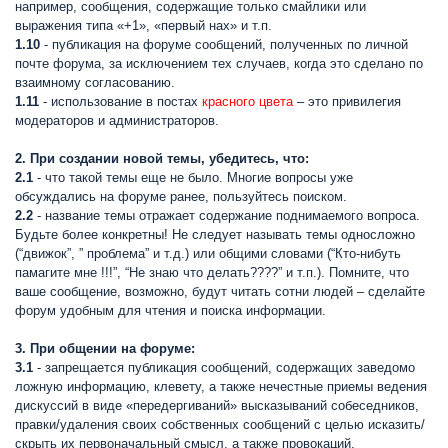
например, сообщения, содержащие только смайлики или
выражения типа «+1», «первый нах» и т.п.
1.10
- публикация на форуме сообщений, полученных по личной
почте форума, за исключением тех случаев, когда это сделано по
взаимному согласованию.
1.11
- использование в постах
красного цвета
– это привилегия
модераторов и администраторов.
2. При создании новой темы, убедитесь, что:
2.1
- что такой темы еще не было. Многие вопросы уже
обсуждались на форуме ранее, пользуйтесь поиском.
2.2
- название темы отражает содержание поднимаемого вопроса.
Будьте более конкретны! Не следует называть темы односложно
(“движок”, ” проблема” и т.д.) или общими словами (“Кто-нибуть
памагите мне !!!”, “Не знаю что делать????” и т.п.). Помните, что
ваше сообщение, возможно, будут читать сотни людей – сделайте
форум удобным для чтения и поиска информации.
3. При общении на форуме:
3.1
- запрещается публикация сообщений, содержащих заведомо
ложную информацию, клевету, а также нечестные приемы ведения
дискуссий в виде «передергиваний» высказываний собеседников,
правки/удаления своих собственных сообщений с целью исказить/
скрыть их первоначальный смысл, а также провокаций,