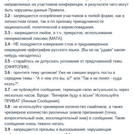
направленных на участников конференции, в результате чего могут
быть нарушены данные Правила..
3.2
- запрещаются оскорбления участников в любой форме, как в
личностном плане, так и по признаку принадлежности
национальной, политической и вероисповедания.
3.3
– запрещается любое, в т.ч. прикрытое, использование
ненормативной лексики (МАТА).
3.4
- НЕ поощряется коверкание слов и преднамеренное
извращение орфографии русского языка. (Вы не на ”удаве” каком-
нибудь находитесь)
3.5
- старайтесь не допускать уклонения от предложенной темы
(ОФФТОПИК).
3.6
- прочтите тему целиком! Уже не смешно видеть посты в
середине темы - "А о чем это вы, а?" или "Так я не понял - куда
ехать?".
3.7
- не публикуйте сообщения, теряющие свою актуальность через
несколько часов. Вроде: "Вечером буду в аське" Используйте
ПРИВАТ (Личные Сообщения).
3.8
- не используйте чрезмерное количество смайликов, а также
чрезмерное количество различных знаков препинания (точка,
вопросительный знак, восклицательный знак) в сообщении. Такие
сообщения очень тяжело читать.
3.9
- запрещаются призывы и высказывания, нарушающие