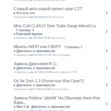
Старый авто новый проект свап CZT
в Кто есть кто
Отправлено
фев 08 2016 01:07
автор fae
Mmc Colt Cj 6A13 Twin Turbo Swap #drive2.ru
Страницы: 4
в Бортовой журнал
Отправлено
авг 28 2014 09:45
автор mivec
Менять АКПП или СВАП?
Страницы: 2
в Двигатель и трансмиссия
Отправлено
мая 21 2015 12:32
автор Zabiyaka
Замена Двигателя В Cj
в Двигатель и трансмиссия
Отправлено
мар 20 2014 12:08
автор ерменин 1979
Ох Уж Этот 1.3 (Холостые Или Свап?)
в Двигатель и трансмиссия
Отправлено
дек 27 2013 04:25
автор forimann
Замена Робота "allshift" На Обычную Акпп Или
Вари...
в New Colt. Двигатель и трансмиссия
Отправлено
мая 14 2012 12:10
автор Суп