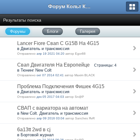
Форум Кольт Клуб
Результаты поиска
Форумы
Блоги
Галерея
Lancer Fiore Свап С G15B На 4G15
в Двигатель и трансмиссия
Отправлено
апр 19 2021 04:20
автор Egor88
Свап Двигателя На Европейце
Страницы: 4
в Тюнинг New Colt
Отправлено
окт 07 2014 02:41
автор Maxim BLACK
Проблема Подключения Фишек 4G15
в Двигатель и трансмиссия
Отправлено
дек 05 2017 04:03
автор Sn@P
СВАП с вариатора на автомат
в New Colt. Двигатель и трансмиссия
Отправлено
апр 09 2016 03:04
автор Sanches ЯvR
6a13tt 2wd в cj
в Бортовой журнал
Отправлено
авг 24 2016 06:28
автор Sn@P