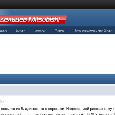
ндарь
Блоги
Галерея
Файлы
Пользовательские блоки
:27
посылка из Владивостока с порогами. Надеюсь мой рассказ кому то
нца к европейцу по штатным местам не подходят((. НО!! У кузова Z3