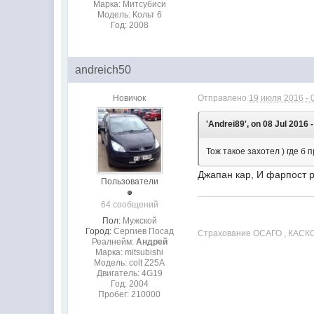
Марка: Митсубиси
Модель: Кольт 6
Год: 2008
andreich50
Новичок
Отправлено
19 июля 2016 - 
'Andrei89', on 08 Jul 2016 
Тож такое захотел ) где б 
Джапан кар, И фарпост ру
Пользователи
64 сообщений
Пол:
Мужской
Город:
Сергиев Посад
Страхование ОСАГО , КА
Реалнейм:
Андрей
Марка: mitsubishi
Модель: colt Z25A
Двигатель: 4G19
Год: 2004
Пробег: 210000