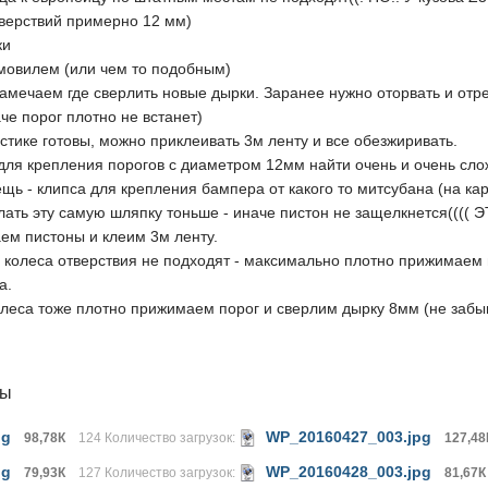
тверствий примерно 12 мм)
ки
 мовилем (или чем то подобным)
амечаем где сверлить новые дырки. Заранее нужно оторвать и отре
че порог плотно не встанет)
астике готовы, можно приклеивать 3м ленту и все обезжиривать.
 для крепления порогов с диаметром 12мм найти очень и очень сл
ь - клипса для крепления бампера от какого то митсубана (на ка
делать эту самую шляпку тоньше - иначе пистон не защелкнется((((
аем пистоны и клеим 3м ленту.
 колеса отверствия не подходят - максимально плотно прижимаем 
а.
колеса тоже плотно прижимаем порог и сверлим дырку 8мм (не заб
лы
pg
WP_20160427_003.jpg
98,78К
124 Количество загрузок:
127,48
pg
WP_20160428_003.jpg
79,93К
127 Количество загрузок:
81,67К