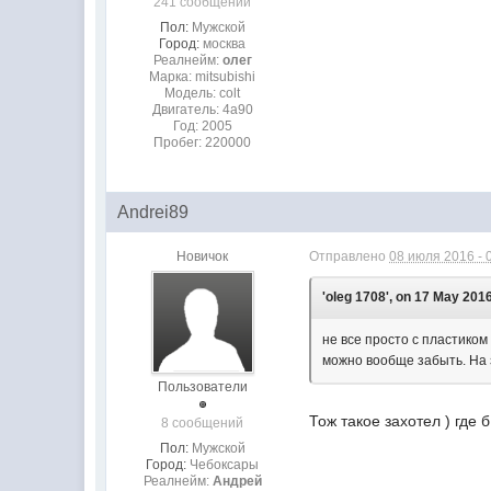
241 сообщений
Пол:
Мужской
Город:
москва
Реалнейм:
олег
Марка: mitsubishi
Модель: colt
Двигатель: 4а90
Год: 2005
Пробег: 220000
Andrei89
Новичок
Отправлено
08 июля 2016 - 
'oleg 1708', on 17 May 2016
не все просто с пластиком
можно вообще забыть. На 
Пользователи
Тож такое захотел ) где 
8 сообщений
Пол:
Мужской
Город:
Чебоксары
Реалнейм:
Андрей