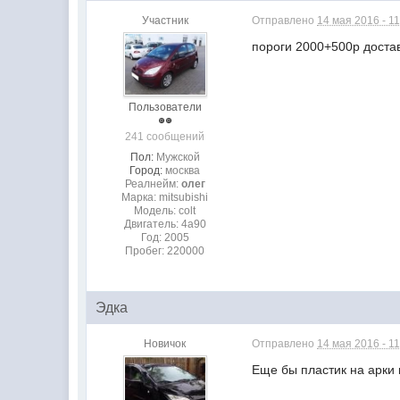
Участник
Отправлено
14 мая 2016 - 11
пороги 2000+500р достав
Пользователи
241 сообщений
Пол:
Мужской
Город:
москва
Реалнейм:
олег
Марка: mitsubishi
Модель: colt
Двигатель: 4а90
Год: 2005
Пробег: 220000
Эдка
Новичок
Отправлено
14 мая 2016 - 11
Еще бы пластик на арки к