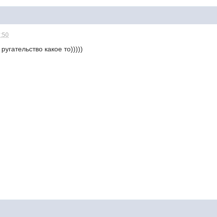
7:50
угательство какое то)))))