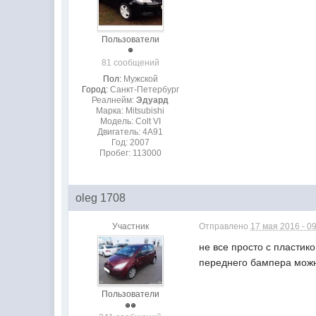
Пользователи
81 сообщений
Пол:
Мужской
Город:
Санкт-Петербург
Реалнейм:
Эдуард
Марка: Mitsubishi
Модель: Colt VI
Двигатель: 4A91
Год: 2007
Пробег: 113000
oleg 1708
Участник
Отправлено
17 мая 2016 - 0
не все просто с пластик
переднего бампера можн
Пользователи