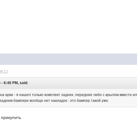
08:12
 - 6:40 PM, said:
 на арки - я нашел только комплект задних. передние либо с крылом вместе и
заднем бампере вообще нет накладок - это бампер такой уже.
б прикупить