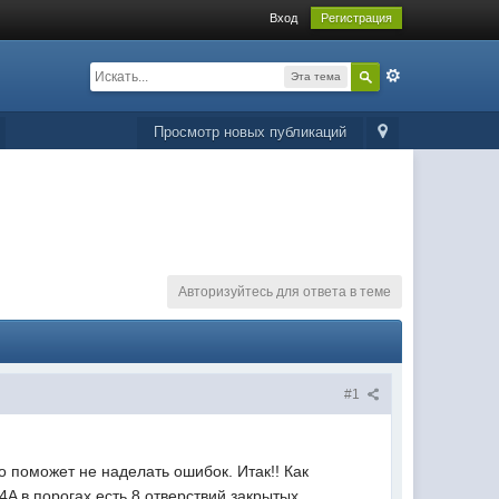
Вход
Регистрация
Эта тема
Просмотр новых публикаций
Авторизуйтесь для ответа в теме
#1
 поможет не наделать ошибок. Итак!! Как
4A в порогах есть 8 отверствий закрытых