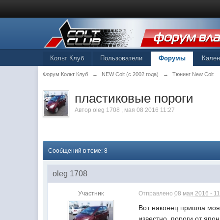
Кольт Клуб
Пользователи
Форумы
Кале
Форум Кольт Клуб
→
NEW Colt (с 2002 года)
→
Тюнинг New Colt
пластиковые пороги
Автор
oleg 1708
,
мая 08 2016 11:27
Сообщений в теме: 8
oleg 1708
Участник
Отправлено
08 мая 2016 - 11
Вот наконец пришла моя 
известно, пороги от япо