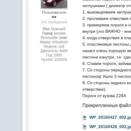
заглушками ( диаметр о
1. выковыриваем заглуш
Пользователи
2. проливаем отвествия
241 сообщений
3. примеряем пороги и н
Пол:
Мужской
внутри (это ВАЖНО - ина
Город:
москва
4. когда отверствия в пл
Реалнейм:
олег
Марка: mitsubishi
5. пластиковые пистоны
Модель: colt
нашел очень хорошую вещ
Двигатель: 4а90
Год: 2005
пистона изнутри, т.е. с
Пробег: 220000
6. Ставим пороги, забив
7. Со стороны переднего
пистонов) Ушло 3 пистон
8. Со стороны заднего 
отверствие).
Пороги от кузова Z28A
Прикрепленные фай
WP_20160427_002.j
WP_20160428_002.j