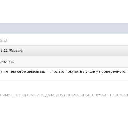
04:27
- 5:12 PM, said:
прикупить
 , я там себе заказывал.... только покупать лучше у проверенного 
СКО ,ИМУЩЕСТВО(КВАРТИРА, ДАЧА, ДОМ) ,НЕСЧАСТНЫЕ СЛУЧАИ. ТЕХОСМО