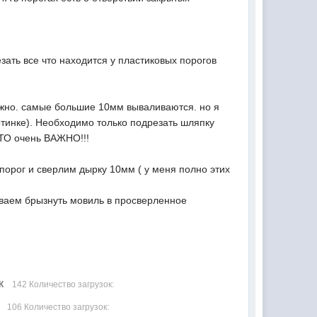
зать все что находится у пластиковых порогов
ожно. самые большие 10мм вываливаются. но я
ртинке). Необходимо только подрезать шляпку
 ЭТО очень ВАЖНО!!!
порог и сверлим дырку 10мм ( у меня полно этих
ываем брызнуть мовиль в просверленное
К
142 Количество загрузок:
106 Количество загрузок: