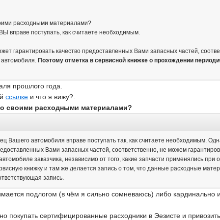
воими расходными материалами?
ВЫ вправе поступать, как считаете необходимым.
ожет гарантировать качество предоставленных Вами запасных частей, соотве
в автомобиля.
Поэтому отметка в сервисной книжке о прохождении периоди
аля прошлого года.
ой
ссылке
и что я вижу?:
со своими расходными материалами?
лец Вашего автомобиля вправе поступать так, как считаете необходимым. Од
редоставленных Вами запасных частей, соответственно, не можем гарантиро
автомобиле заказчика, независимо от того, какие запчасти применялись при 
рвисную книжку и там же делается запись о том, что данные расходные матер
ответствующая запись.
мается подлогом (в чём я сильно сомневаюсь) либо кардинально
жно покупать сертифицированные расходники в Эезисте и привозить