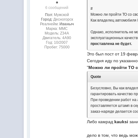
6 сообщений
#
Можно ли пройти ТО со с
Пол:
Мужской
Город:
Десногорск
Как владелец автомобиля 
Реалнейм:
Иваныч
Марка: MMC
Однако, исполнитель не м
Модель: Z34A
Двигатель: 4A90
эксплуатационных качест
Год: 10/2007
проставлена не будет.
Пробег: 75000
Это был пост от 19 февр
Сегодня иду по указанн
"
Можно ли пройти ТО 
Quote
Безусловно, Вы как владе
гарантировать качество п
При проведении работ на 
проставляется штамп в се
заказ-наряде делается со
Либо камрад
kauksi
зани
дело в том, что ведь мо