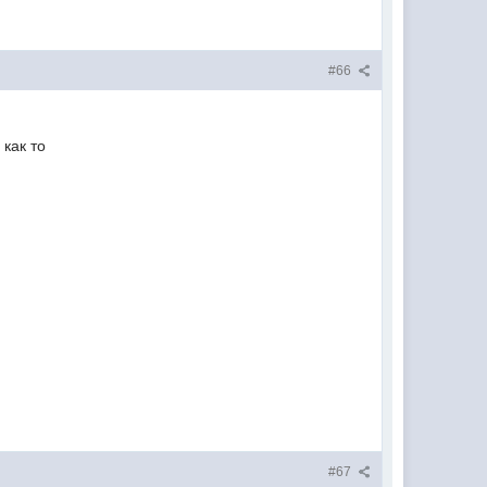
#66
 как то
#67