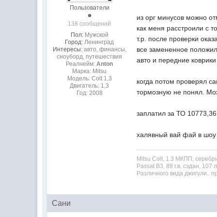
Пользователи
из орг минусов можно отм
138 сообщений
как меня расстроили с т
Пол:
Мужской
т.р. после проверки ока
Город:
Ленинград
все замененное положил
Интересы:
авто, финансы,
сноуборд, путешествия
авто и передние коврик
Реалнейм:
Anton
Марка: Mitsu
Модель: Colt 1,3
когда потом проверял са
Двигатель: 1,3
тормозную не понял. Мож
Год: 2008
заплатил за ТО 10773,36.
халявный вай фай в шоу 
Mitsu Colt, 1.3 МКПП, сереб
Passat B3, 88 г.в. сэдан, 107 
Различного вида джигули.. 
Сани