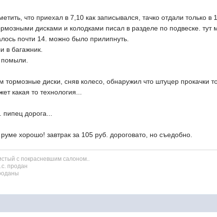
етить, что приехал в 7,10 как записывался, тачко отдали только в 1
ормозными дисками и колодками писал в разделе по подвеске. тут 
залось почти 14. можно было прилипнуть.
и в багажник.
и помыли.
м тормозные диски, сняв колесо, обнаружил что штуцер прокачки т
ет какая то технология...
 пипец дорога...
руме хорошо! завтрак за 105 руб. дороговато, но съедобно.
ристый с покрасневшим салоном..
л.с. продан
проданы