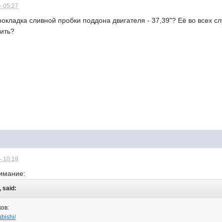
- 05:27
прокладка сливной пробки поддона двигателя - 37,39"? Её во всех 
нить?
- 10:19
нимание:
, said:
ов:
ubishi/