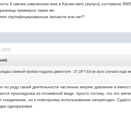
сть 4 свечек озвученная мне в Касам-авто (калуга) составила 3665р
разница примерно такая же.
купил сертифицированные запчасти или нет?
- 10:43
said:
окладка сливной пробки поддона двигателя - 37,39"? Её во всех случаях надо 
 но по роду своей деятельности частенько меряю давление в ёмкост
тся прокладочка из отожжёной меди. просто потому, что это мягки
т соединение, но к повторному использованию непригоден. Сдаётся
дка одноразовая.