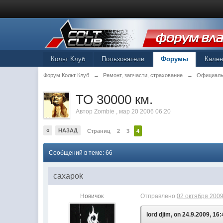
Кольт Клуб
Пользователи
Форумы
Кале
Форум Кольт Клуб
→
Ремонт, запчасти, страхование
→
Официаль
ТО 30000 км.
Автор
Zombie
,
мар 20 2006 06:20
«
НАЗАД
Страниц
2
3
4
Сообщений в теме: 66
caxapok
Новичок
Отправлено
02 октября 2009
lord djim, on 24.9.2009, 16: