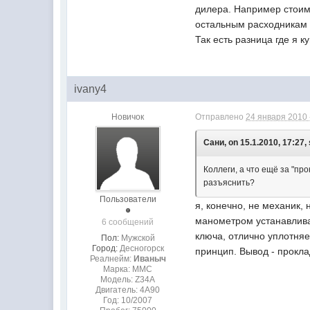
дилера. Например стоимо
остальным расходникам 
Так есть разница где я 
ivany4
Новичок
Отправлено
24 января 2010 
Сани, on 15.1.2010, 17:27, 
Коллеги, а что ещё за "пр
разъяснить?
Пользователи
я, конечно, не механик,
манометром устанавливае
6 сообщений
ключа, отлично уплотняе
Пол:
Мужской
Город:
Десногорск
принцип. Вывод - прокла
Реалнейм:
Иваныч
Марка: MMC
Модель: Z34A
Двигатель: 4A90
Год: 10/2007