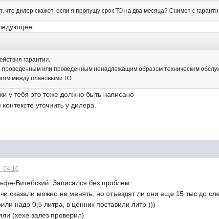
ет, что дилер скажет, если я пропущу срок ТО на два месяца? Снимет с гарант
следующее:
ействия гарантии.
е проведенным или проведенным ненадлежащим образом техническим обслужи
егом между плановыми ТО.
ки у тебя это тоже должно быть написано
 контексте уточнить у дилера.
- 04:10
ьфе-Витебский. Записался без проблем.
ечи сказали можно не менять, но отъездят ли они еще 15 тыс до с
или надо 0,5 литра, в ценник поставили литр )))
ли (хехе залез проверил)