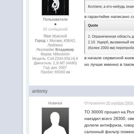
Коллеги, а кто-нибудь зна
в гарантийке написано 
Пользователи
Quote
65 сообщений
Пол:
Мужской
2. Ограниченная область д
Город:
г. Москва, ЮВАО,
2.10. Ущерб, вызванный н
Люблино
(более 2000 км) перепроб
Реалнейм:
Владимир
Марка: Mitsubishi
в начале сервисной книж
Модель: Colt Z34A XNLHL6
Двигатель: 1,3l MT (4А90)
но лучше именно в таком
Год: дек. 2007
Пробег: 65000 км
antoniy
Новичок
Отправлено
20 ноября 2009 
ТО 30000 прошел на Рол
наездил всего 28300. св
долили антифриза, говор
салонный фильтр поменя