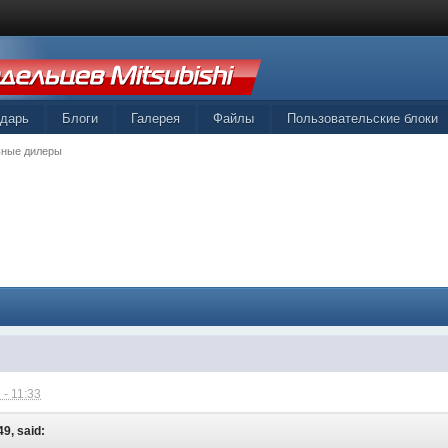
ндарь
Блоги
Галерея
Файлы
Пользовательские блоки
ные дилеры
 - 11:33
49, said: