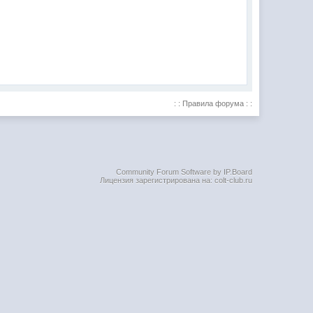
: : Правила форума : :
Community Forum Software by IP.Board
Лицензия зарегистрирована на: colt-club.ru