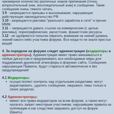
чрезмерное количество различных знаков препинания (точка,
вопросительный знак, восклицательный знак) в сообщении. Такие
сообщения очень тяжело читать.
3.9
- запрещаются призывы и высказывания, нарушающие
действующее законодательство РФ.
3.10
- запрещается реклама "реального заработка в сети" и прочих
МММ.
3.11
– запрещается давать ссылки на коммерческие (с целью
рекламы), порнографические, расистские, фашистские ресурсы.
3.12
- не одобряются попытки обратить внимание на низкий уровень
знаний какого-либо участника форума. Все когда-то не знали простых
вещей
4. За порядком на форуме следит администрация (
модераторы
и
администраторы
).
Администрация имеет право вмешиваться в
любые дискуссии и предпринимать все необходимые меры для
поддержания дружеской атмосферы в форумах сайта. Сообщения,
нарушающие Правила, будут стираться автоматически и без
предупреждения!
4.1
Модераторы
:
осуществляют контроль над отдельными разделами, могут
редактировать, удалять сообщения, закрывать темы только в
своих разделах.
4.2
Администраторы
:
имеют все права модераторов на всем форуме, а также могут
налагать запрет некоторым участникам, нарушившим правила на
публикации и как следствие закрывать доступ на форум
(банить).