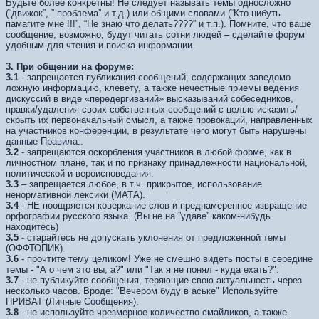
Будьте более конкретны! Не следует называть темы односложно
(“движок”, ” проблема” и т.д.) или общими словами (“Кто-нибуть
памагите мне !!!”, “Не знаю что делать????” и т.п.). Помните, что ваше
сообщение, возможно, будут читать сотни людей – сделайте форум
удобным для чтения и поиска информации.
3. При общении на форуме:
3.1
- запрещается публикация сообщений, содержащих заведомо
ложную информацию, клевету, а также нечестные приемы ведения
дискуссий в виде «передергиваний» высказываний собеседников,
правки/удаления своих собственных сообщений с целью исказить/
скрыть их первоначальный смысл, а также провокаций, направленных
на участников конференции, в результате чего могут быть нарушены
данные Правила..
3.2
- запрещаются оскорбления участников в любой форме, как в
личностном плане, так и по признаку принадлежности национальной,
политической и вероисповедания.
3.3
– запрещается любое, в т.ч. прикрытое, использование
ненормативной лексики (МАТА).
3.4
- НЕ поощряется коверкание слов и преднамеренное извращение
орфографии русского языка. (Вы не на ”удаве” каком-нибудь
находитесь)
3.5
- старайтесь не допускать уклонения от предложенной темы
(ОФФТОПИК).
3.6
- прочтите тему целиком! Уже не смешно видеть посты в середине
темы - "А о чем это вы, а?" или "Так я не понял - куда ехать?".
3.7
- не публикуйте сообщения, теряющие свою актуальность через
несколько часов. Вроде: "Вечером буду в аське" Используйте
ПРИВАТ (Личные Сообщения).
3.8
- не используйте чрезмерное количество смайликов, а также