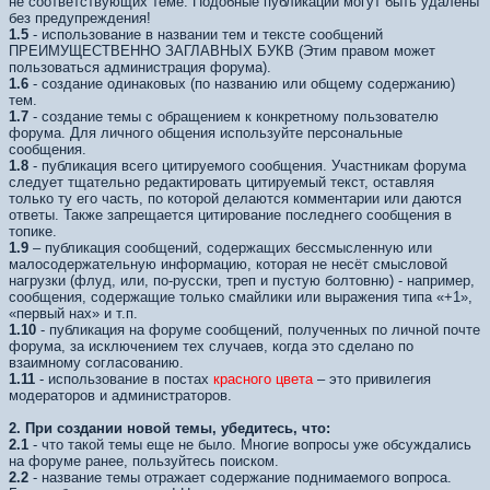
не соответствующих теме. Подобные публикации могут быть удалены
без предупреждения!
1.5
- использование в названии тем и тексте сообщений
ПРЕИМУЩЕСТВЕННО ЗАГЛАВНЫХ БУКВ (Этим правом может
пользоваться администрация форума).
1.6
- создание одинаковых (по названию или общему содержанию)
тем.
1.7
- создание темы с обращением к конкретному пользователю
форума. Для личного общения используйте персональные
сообщения.
1.8
- публикация всего цитируемого сообщения. Участникам форума
следует тщательно редактировать цитируемый текст, оставляя
только ту его часть, по которой делаются комментарии или даются
ответы. Также запрещается цитирование последнего сообщения в
топике.
1.9
– публикация сообщений, содержащих бессмысленную или
малосодержательную информацию, которая не несёт смысловой
нагрузки (флуд, или, по-русски, треп и пустую болтовню) - например,
сообщения, содержащие только смайлики или выражения типа «+1»,
«первый нах» и т.п.
1.10
- публикация на форуме сообщений, полученных по личной почте
форума, за исключением тех случаев, когда это сделано по
взаимному согласованию.
1.11
- использование в постах
красного цвета
– это привилегия
модераторов и администраторов.
2. При создании новой темы, убедитесь, что:
2.1
- что такой темы еще не было. Многие вопросы уже обсуждались
на форуме ранее, пользуйтесь поиском.
2.2
- название темы отражает содержание поднимаемого вопроса.