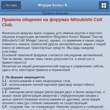
Форум Кольт Клуб
← На главную
: : Правила форума : :
Правила общения на форумах Mitsubishi Colt
Club.
Изначально форумы были созданы для обмена опытом и простого
общения владельцев автомобиля Мицубиси Кольт/ Мираж/ Лансер
(Mitsubishi Colt/ Mirage/ Lancer), однако, со временем в наших рядах
появилось немало любителей других автомобильных марок и людей
вовсе не имеющих транспортных средств. Мы рады каждому
участнику.
Основной тематикой форумов считается обсуждение автомобилей.
Тем не менее, прочие темы также допускаются, а зачастую и
приветствуются.
Несмотря на общий демократический подход к управлению сайтом,
здесь есть некоторые правила и ограничения.
1. На форуме запрещается:
1.1
- использование в нике нецензурных слов.
1.2
- использование личной картинки (аватара) непристойного
содержания.
1.3
- повторная регистрация (регистрация двух и более аккаунтов), и
захват ников (регистрация аккаунтов с определенными никами с
целью препятствования использования их другими), регистрация
похожего ника (до степени смешения) на существующий.
1.4
- создание тем, не отражающих тематику раздела и сообщений,