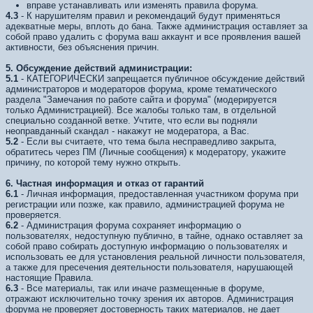
вправе устанавливать или изменять правила форума.
4.3
- К нарушителям правил и рекомендаций будут применяться
адекватные меры, вплоть до бана. Также администрация оставляет за
собой право удалить с форума ваш аккаунт и все проявления вашей
активности, без объяснения причин.
5. Обсуждение действий администрации:
5.1
- КАТЕГОРИЧЕСКИ запрещается публичное обсуждение действий
администраторов и модераторов форума, кроме тематического
раздела "Замечания по работе сайта и форума" (модерируется
только Администрацией). Все жалобы только там, в отдельной
специально созданной ветке. Учтите, что если вы подняли
неоправданный скандал - накажут не модератора, а Вас.
5.2
- Если вы считаете, что тема была несправедливо закрыта,
обратитесь через ПМ (Личные сообщения) к модератору, укажите
причину, по которой тему нужно открыть.
6. Частная информация и отказ от гарантий
6.1
- Личная информация, предоставленная участником форума при
регистрации или позже, как правило, администрацией форума не
проверяется.
6.2
- Администрация форума сохраняет информацию о
пользователях, недоступную публично, в тайне, однако оставляет за
собой право собирать доступную информацию о пользователях и
использовать ее для установления реальной личности пользователя,
а также для пресечения деятельности пользователя, нарушающей
настоящие Правила.
6.3
- Все материалы, так или иначе размещенные в форуме,
отражают исключительно точку зрения их авторов. Администрация
форума не проверяет достоверность таких материалов, не дает