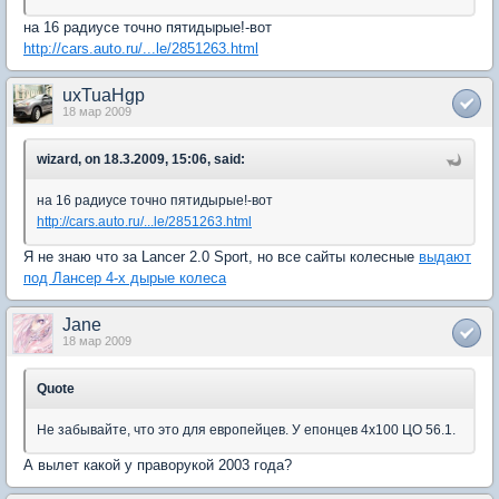
на 16 радиусе точно пятидырые!-вот
http://cars.auto.ru/...le/2851263.html
uxTuaHgp
18 мар 2009
wizard, on 18.3.2009, 15:06, said:
на 16 радиусе точно пятидырые!-вот
http://cars.auto.ru/...le/2851263.html
Я не знаю что за Lancer 2.0 Sport, но все сайты колесные
выдают
под Лансер 4-х дырые колеса
Jane
18 мар 2009
Quote
Не забывайте, что это для европейцев. У епонцев 4х100 ЦО 56.1.
А вылет какой у праворукой 2003 года?