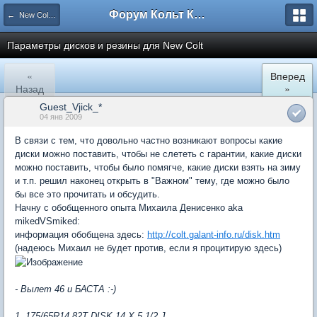
Форум Кольт Клуб
← New Colt. Кузов. Оборудование кузова. Внешний вид.
Параметры дисков и резины для New Colt
«
Вперед
Назад
»
Guest_Vjick_*
04 янв 2009
В связи с тем, что довольно частно возникают вопросы какие
диски можно поставить, чтобы не слететь с гарантии, какие диски
можно поставить, чтобы было помягче, какие диски взять на зиму
и т.п. решил наконец открыть в "Важном" тему, где можно было
бы все это прочитать и обсудить.
Начну с обобщенного опыта Михаила Денисенко aka
mikedVSmiked:
информация обобщена здесь:
http://colt.galant-info.ru/disk.htm
(надеюсь Михаил не будет против, если я процитирую здесь)
- Вылет 46 и БАСТА :-)
1. 175/65R14 82T DISK 14 X 5 1/2 J