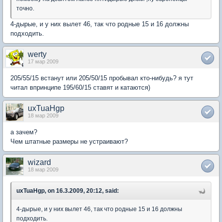
точно.
4-дырые, и у них вылет 46, так что родные 15 и 16 должны
подходить.
werty
17 мар 2009
205/55/15 встанут или 205/50/15 пробывал кто-нибудь? я тут
читал впринципе 195/60/15 ставят и катаются)
uxTuaHgp
18 мар 2009
а зачем?
Чем штатные размеры не устраивают?
wizard
18 мар 2009
uxTuaHgp, on 16.3.2009, 20:12, said:
4-дырые, и у них вылет 46, так что родные 15 и 16 должны
подходить.