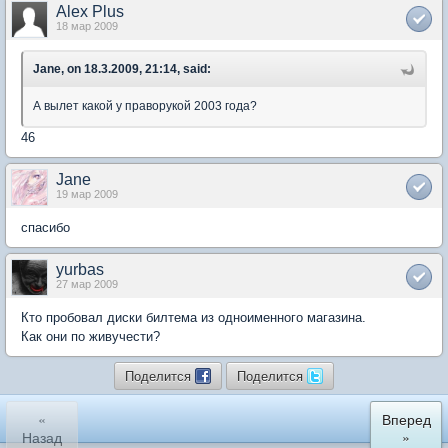
Alex Plus
18 мар 2009
Jane, on 18.3.2009, 21:14, said:
А вылет какой у праворукой 2003 года?
46
Jane
19 мар 2009
спасибо
yurbas
27 мар 2009
Кто пробовал диски билтема из одноименного магазина.
Как они по живучести?
Поделится
Поделится
«
Вперед
Назад
»