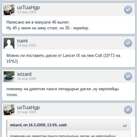
uxTuaHgp
13 мар 2009
Написано же в мануале 46 вылет.
Ну 45 у меня на зиму стоит, но 35 - перебор.
nami
13 мар 2009
Можно ли поставить диски от Lancer IX на new Colt (15*7J на
15*6J)
wizard
16 мар 2009
помоему на девятом лансе пятидырые диски ,ну европейцы
точно.
uxTuaHgp
16 мар 2009
wizard, on 16.3.2009, 13:05, said:
помоему на девятом лансе пятидырые диски ,ну европейцы