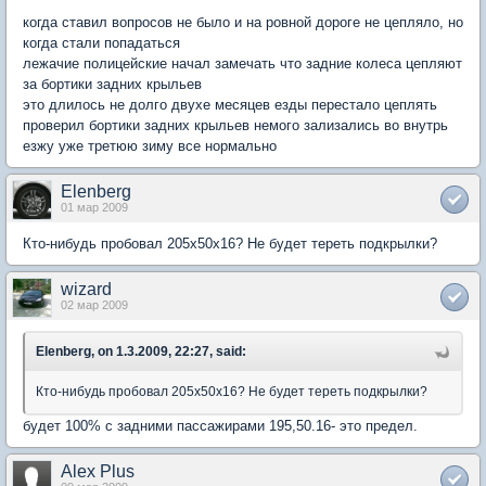
когда ставил вопросов не было и на ровной дороге не цепляло, но
когда стали попадаться
лежачие полицейские начал замечать что задние колеса цепляют
за бортики задних крыльев
это длилось не долго двухе месяцев езды перестало цеплять
проверил бортики задних крыльев немого зализались во внутрь
езжу уже третюю зиму все нормально
Elenberg
01 мар 2009
Кто-нибудь пробовал 205х50х16? Не будет тереть подкрылки?
wizard
02 мар 2009
Elenberg, on 1.3.2009, 22:27, said:
Кто-нибудь пробовал 205х50х16? Не будет тереть подкрылки?
будет 100% с задними пассажирами 195,50.16- это предел.
Alex Plus