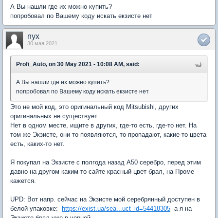
А Вы нашли где их можно купить?
попробовал по Вашему коду искать екзисте нет
nyx
30 мая 2021
Profi_Auto, on 30 May 2021 - 10:08 AM, said:
А Вы нашли где их можно купить?
попробовал по Вашему коду искать екзисте нет
Это не мой код, это оригинальный код Mitsubishi, других
оригинальных не существует.
Нет в одном месте, ищите в других, где-то есть, где-то нет. На
том же Экзисте, они то появляются, то пропадают, какие-то цвета
есть, каких-то нет.
Я покупал на Экзисте с полгода назад A50 серебро, перед этим
давно на другом каким-то сайте красный цвет брал, на Проме
кажется.
UPD: Вот напр. сейчас на Экзисте мой серебрянный доступен в
белой упаковке:
https://exist.ua/sea...uct_id=54418305
а я на
Экзисте брал уже в черной.