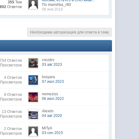
Москва, есть кто в САО живе...
355
Тем
По marishka_r80
 892
Ответов
08 янв 2016
Необходима авторизация для ответа в тему
crezdrv
754 Ответов
03 авг 2023
 Просмотров
lissyara
4 Ответов
07 июл 2023
 Просмотров
nemeziss
9 Ответов
06 июл 2022
 Просмотров
Alexim
13 Ответов
04 авг 2020
 Просмотров
MiTyA
2 Ответов
03 сен 2015
 Просмотров