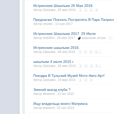
Истринские Шашлыки 26 Мая 2018.
Автор Zabiyaka ,
05 мая 2018
1
2
3
4
Предлагаю Поехать Пострелять В Парк Патриот
Автор crezdrv ,
13 ноя 2017
Истринские Шашлыки 2017. 29 Июля
Автор AntoNim ,
29 июн 2017
шашлыки
,
истра
1
Истринские шашлыки 2016.
Автор Zabiyaka ,
08 апр 2016
1
2
3
5 →
шашлыки 4 июля 2015 г.
Автор Zabiyaka ,
06 июн 2015
1
2
3
5 →
Поездка В Тульский Музей Мото-Авто-Арт!
Автор Zabiyaka ,
10 мар 2015
1
2
3
Зимний выезд клуба ?
Автор Miserere ,
23 окт 2015
Ищу владельца моего Матрикса
Автор kirpeech ,
03 сен 2015