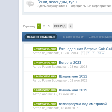
Гонки, челенджы, тусы
Здесь обсуждаются НЕ официальные мероприятия 
ВПЕРЕД
»
Страниц
1
2
3
Недавно созданные
По дате создания
Самые обсуждае
Еженедельная Встреча Colt-Cl
ЗАФИКСИРОВАНО
Автор dr_romanoff ,
11 июн 2014
1
2
3
38 →
Встреча 2023
ЗАФИКСИРОВАНО
Автор Роман Бородачан ,
23 мая 2023
Шашлыкинг 2022
ЗАФИКСИРОВАНО
Автор Роман Бородачан ,
02 июн 2022
Шашлыкинг 2019
ЗАФИКСИРОВАНО
Автор Andrew_G ,
19 июн 2019
велопрогулка под смотровой
ЗАФИКСИРОВАНО
Автор dr_romanoff ,
18 июн 2015