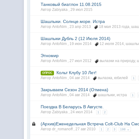
Танковый биатлон 11.08.2015
Автор Zabiyaka ,
29 июл 2015
Шашлыки. Солнце.море. Истра
Автор AntoNim ,
23 апр 2013
18 мая 2013 года
,
шаш
Шашлыки Дубль 2 (12 Июля 2014)
Автор AntoNim ,
19 июн 2014
12 июля 2014
,
шашлы
Этномир
Автор AntoNim ,
27 июл 2012
вылазки на природу
,
Кольт Клубу 10 Лет!
ОПРОС
Автор AntoNim ,
04 авг 2014
вылазка
,
юбилей
1
Закрываем Сезон 2014 (Отмена)
Автор AntoNim ,
04 авг 2014
шашлыки
,
истра
1
Поездка В Беларусь В Августе.
Автор Zabiyaka ,
24 июл 2014
1
2
(Архив)Еженедельная Встреча Colt-Club На См
Автор dr_romanoff ,
27 авг 2010
1
2
3
198 →