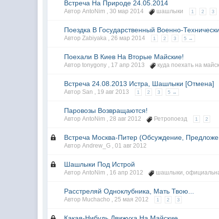
Встреча На Природе 24.05.2014
Автор AntoNim ,
30 мар 2014
шашлыки
1
2
3
Поездка В Государственный Военно-Техническ
Автор Zabiyaka ,
26 мар 2014
1
2
3
5 →
Поехали В Киев На Вторые Майские!
Автор tonygony ,
17 апр 2013
куда поехать на майс
Встреча 24.08.2013 Истра, Шашлыки [Отмена]
Автор San ,
19 авг 2013
1
2
3
5 →
Паровозы Возвращаются!
Автор AntoNim ,
28 авг 2012
Ретропоезд
1
2
Встреча Москва-Питер (Обсуждение, Предложе
Автор Andrew_G ,
01 авг 2012
Шашлыки Под Истрой
Автор AntoNim ,
16 апр 2012
шашлыки
,
официальна
Расстреляй Одноклубника, Мать Твою...
Автор Muchacho ,
25 мая 2012
1
2
3
Какая-Нибудь Движуха На Майские