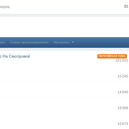
21
клуба.
мые
Самые просматриваемые
Настроить
ub На Смотровой
ПОПУЛЯРНАЯ ТЕМА
321 022
10 245
14 040
19 068
10 674