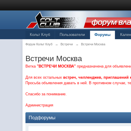
Кольт Клуб
Пользователи
Форумы
Кале
Форум Кольт Клуб
→
Встречи
→
Встречи Москва
Встречи Москва
Ветка
"ВСТРЕЧИ МОСКВА"
предназначена для объявлен
Для всех остальных
встреч, челленджев, приглашений к
Просьба объявления давать в ней. В противном случае, т
Спасибо за понимание.
Администрация
Подфорумы