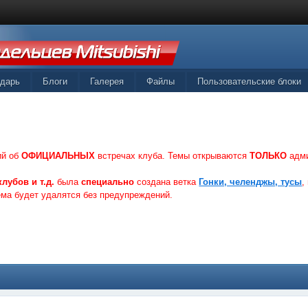
ндарь
Блоги
Галерея
Файлы
Пользовательские блоки
ий об
ОФИЦИАЛЬНЫХ
встречах клуба. Темы открываются
ТОЛЬКО
адм
лубов и т.д.
была
специально
создана ветка
Гонки, челенджы, тусы
,
ема будет удалятся без предупреждений.