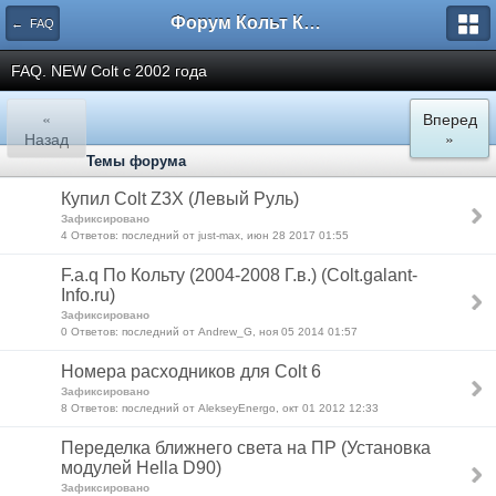
Форум Кольт Клуб
← FAQ
FAQ. NEW Colt с 2002 года
«
Вперед
Назад
»
Темы форума
Купил Colt Z3X (Левый Руль)
Зафиксировано
4 Ответов: последний от just-max, июн 28 2017 01:55
F.a.q По Кольту (2004-2008 Г.в.) (Colt.galant-
Info.ru)
Зафиксировано
0 Ответов: последний от Andrew_G, ноя 05 2014 01:57
Номера расходников для Colt 6
Зафиксировано
8 Ответов: последний от AlekseyEnergo, окт 01 2012 12:33
Переделка ближнего света на ПР (Установка
модулей Hella D90)
Зафиксировано